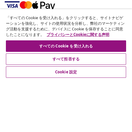
「すべての Cookie を受け入れる」をクリックすると、サイトナビゲ
ニュースレターに登録する
ーションを強化し、サイトの使用状況を分析し、弊社のマーケティン
グ活動を支援するために、デバイスに Cookie を保存することに同意
70万人以上のユーザーと一緒に、vidaXLから毎週のお得
したことになります。
プライバシーとCookieに関する声明
な情報や季節限定セール、新着情報を受け取りましょう。
すべての Cookie を受け入れる
公式SNSアカウント
すべて拒否する
Cookie 設定
カスタマーサポート
ビジネス・パートナーシップ
vidaXL