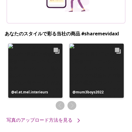
あなたのスタイルで彩る当社の商品 #sharemevidaxl
投
el.et.mel.interieurs
投
mum3boys2022
稿
稿
者
者
写真のアップロード方法を見る