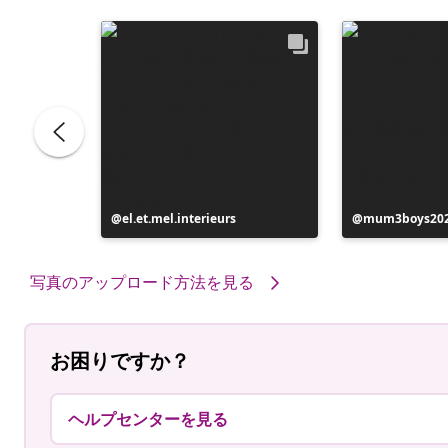
投
el.et.mel.interieurs
投
mum3boys20
稿
稿
者
者
写真のアップロード方法を見る
お困りですか？
ヘルプセンターを見る