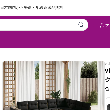
日本国内から発送・配送＆返品無料
ア
ョン付き グレー ポリラタン製
vi
v
色