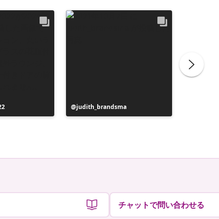
22
投
judith_brandsma
投
flickorn
稿
稿
者
者
チャットで問い合わせる