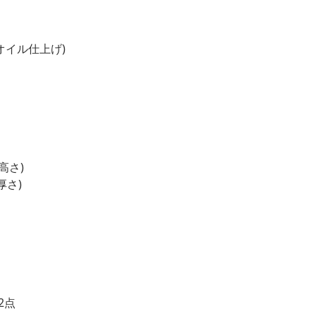
オイル仕上げ)
 高さ)
厚さ)
2点