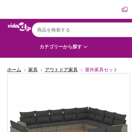
前
次
vidaXL
vidaXL ガーデンラウンジ13点セット クッシ
カテゴリーから探す
ホーム
家具
アウトドア家具
屋外家具セット