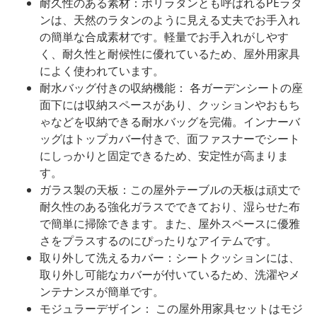
耐久性のある素材：ポリラタンとも呼ばれるPEラタ
ンは、天然のラタンのように見える丈夫でお手入れ
の簡単な合成素材です。軽量でお手入れがしやす
く、耐久性と耐候性に優れているため、屋外用家具
によく使われています。
耐水バッグ付きの収納機能： 各ガーデンシートの座
面下には収納スペースがあり、クッションやおもち
ゃなどを収納できる耐水バッグを完備。インナーバ
ッグはトップカバー付きで、面ファスナーでシート
にしっかりと固定できるため、安定性が高まりま
す。
ガラス製の天板：この屋外テーブルの天板は頑丈で
耐久性のある強化ガラスでできており、湿らせた布
で簡単に掃除できます。また、屋外スペースに優雅
さをプラスするのにぴったりなアイテムです。
取り外して洗えるカバー：シートクッションには、
取り外し可能なカバーが付いているため、洗濯やメ
ンテナンスが簡単です。
モジュラーデザイン： この屋外用家具セットはモジ