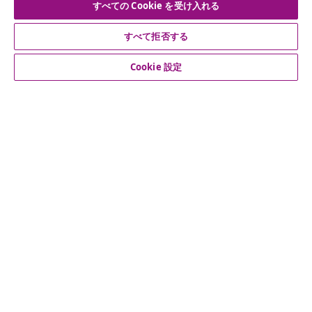
すべての Cookie を受け入れる
公式SNSアカウント
すべて拒否する
Cookie 設定
カスタマーサポート
ビジネス・パートナーシップ
vidaXL
その他の情報
© 2008-2026 vidaXL. 当サイトは、vidaXL合同会社が運営してい
ます。