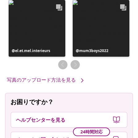
投
el.et.mel.interieurs
投
mum3boys2022
稿
稿
者
者
写真のアップロード方法を見る
お困りですか？
ヘルプセンターを見る
24時間対応