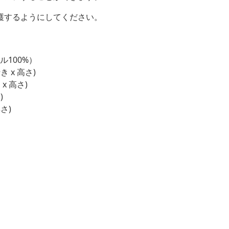
護するようにしてください。
100%）
き x 高さ)
 x 高さ)
)
厚さ)