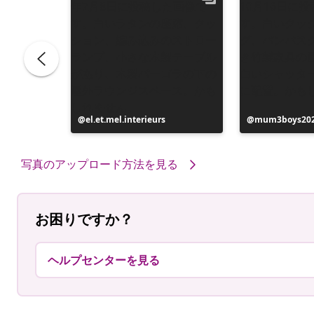
投
el.et.mel.interieurs
投
mum3boys20
稿
稿
者
者
写真のアップロード方法を見る
お困りですか？
ヘルプセンターを見る