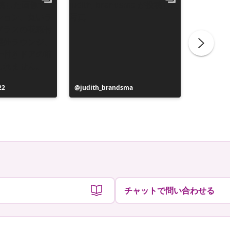
22
投
judith_brandsma
投
flickorn
稿
稿
者
者
チャットで問い合わせる