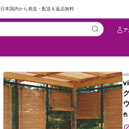
日本国内から発送・配送＆返品無料
ア
ークッション付き 無垢のパインウッ
vi
v
色