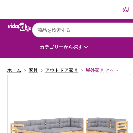
前
次
vidaXL
vidaXL ガーデンラウンジセット 8点 グレ
ド
カテゴリーから探す
ホーム
家具
アウトドア家具
屋外家具セット