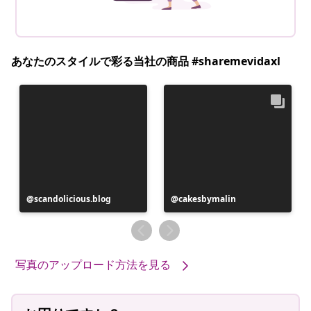
あなたのスタイルで彩る当社の商品 #sharemevidaxl
投
scandolicious.blog
投
cakesbymalin
稿
稿
者
者
写真のアップロード方法を見る