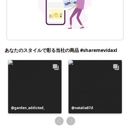
あなたのスタイルで彩る当社の商品 #sharemevidaxl
投
garden_addicted_
投
natalia87d
稿
稿
者
者