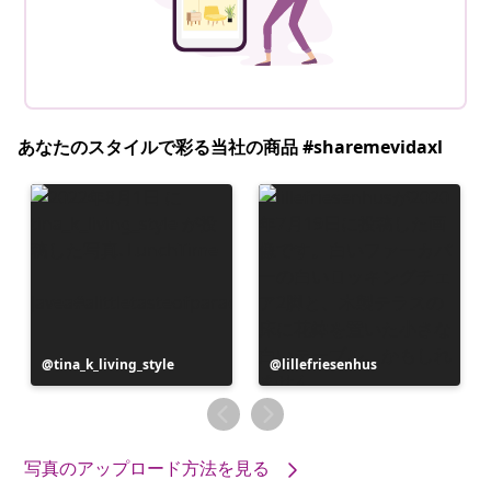
あなたのスタイルで彩る当社の商品 #sharemevidaxl
投
tina_k_living_style
投
lillefriesenhus
稿
稿
者
者
写真のアップロード方法を見る