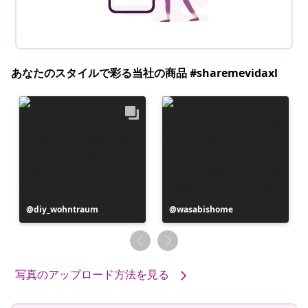
あなたのスタイルで彩る当社の商品 #sharemevidaxl
投
diy_wohntraum
投
wasabishome
稿
稿
者
者
写真のアップロード方法を見る