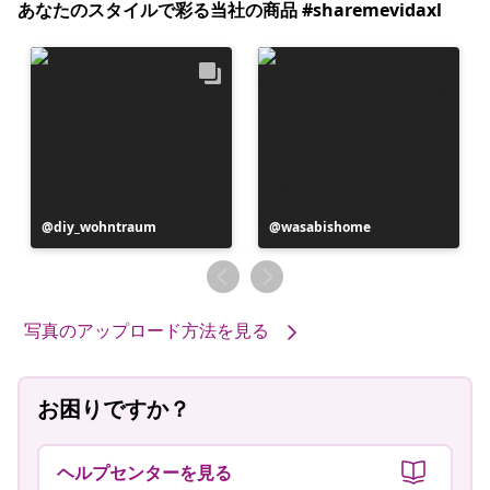
あなたのスタイルで彩る当社の商品 #sharemevidaxl
投
diy_wohntraum
投
wasabishome
稿
稿
者
者
写真のアップロード方法を見る
お困りですか？
ヘルプセンターを見る