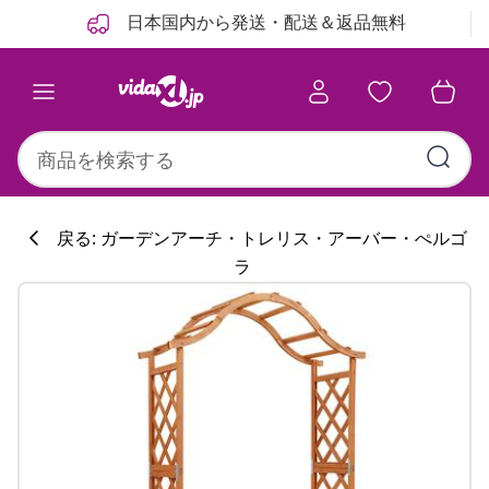
前
次
日本国内から発送・配送＆返品無料
戻る: ガーデンアーチ・トレリス・アーバー・ぺルゴ
ラ