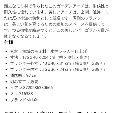
頑丈なモミ材で作られたこのガーデンアーチは、耐候性と
耐久性に優れています。美しいアーチは、玄関、通路、ま
たは庭の小道の装飾として最適です。両側のプランター
は、美しい花を育てるための追加のスペースを提供しま
す。つる植物が絡みつくと、この美しいパーゴラから目が
離せなくなるでしょう。
仕様
素材：無垢のモミ材、水性ラッカー仕上げ
寸法：175 x 40 x 204 cm（幅 x 奥行 x 高さ）
プランター外寸：40 x 40 x 31 cm（幅 x 奥行 x 高さ）
プランター内寸：36 x 36 x 24 cm（幅 x 奥行 x 高さ）
通路幅：97 cm
組み立て：必要
イアン:8720286380666
スク:316388
ブランド:vidaXL