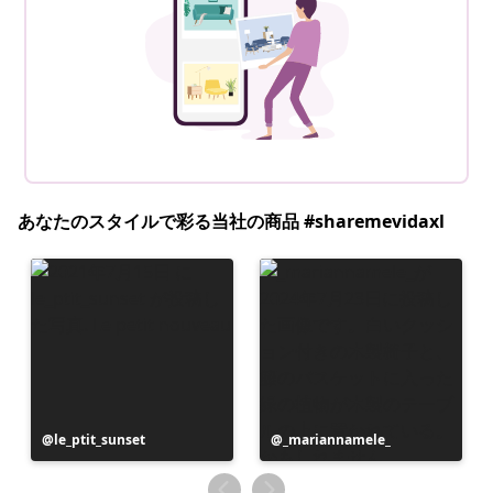
あなたのスタイルで彩る当社の商品 #sharemevidaxl
投
le_ptit_sunset
投
_mariannamele_
稿
稿
者
者