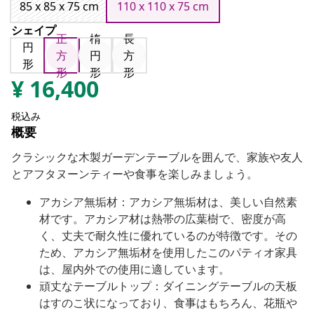
85 x 85 x 75 cm
110 x 110 x 75 cm
シェイプ
正
楕
長
円
方
円
方
形
形
形
形
¥
16,400
税込み
概要
クラシックな木製ガーデンテーブルを囲んで、家族や友人
とアフタヌーンティーや食事を楽しみましょう。
アカシア無垢材：アカシア無垢材は、美しい自然素
材です。アカシア材は熱帯の広葉樹で、密度が高
く、丈夫で耐久性に優れているのが特徴です。その
ため、アカシア無垢材を使用したこのパティオ家具
は、屋内外での使用に適しています。
頑丈なテーブルトップ：ダイニングテーブルの天板
はすのこ状になっており、食事はもちろん、花瓶や