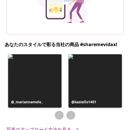
あなたのスタイルで彩る当社の商品 #sharemevidaxl
投
_mariannamele_
投
kastello1401
稿
稿
者
者
写真のアップロード方法を見る