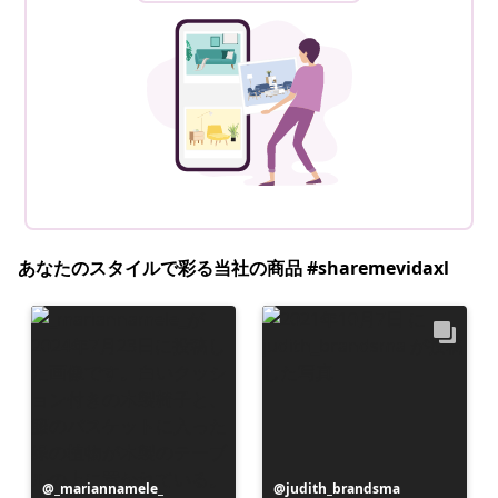
あなたのスタイルで彩る当社の商品 #sharemevidaxl
投
_mariannamele_
投
judith_brandsma