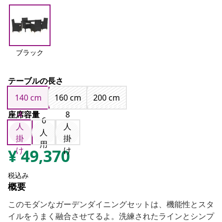
ブラック
テーブルの長さ
140 cm
160 cm
200 cm
座席容量
4
8
6
人
人
人
掛
掛
用
け
け
¥
49,370
税込み
概要
このモダンなガーデンダイニングセットは、機能性とスタ
イルをうまく融合させてるよ。洗練されたラインとシンプ