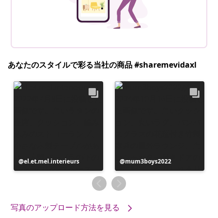
あなたのスタイルで彩る当社の商品 #sharemevidaxl
投
el.et.mel.interieurs
投
mum3boys2022
稿
稿
者
者
写真のアップロード方法を見る