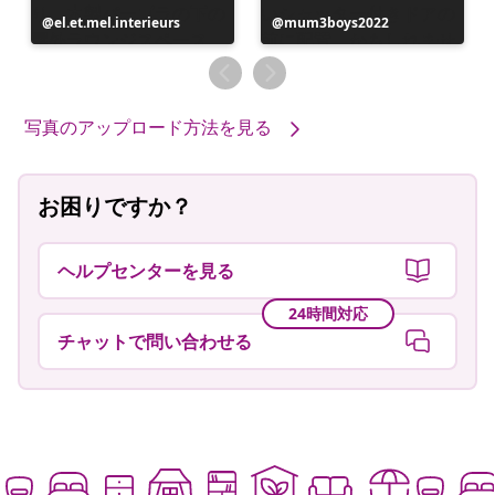
投
el.et.mel.interieurs
投
mum3boys2022
稿
稿
者
者
写真のアップロード方法を見る
お困りですか？
ヘルプセンターを見る
24時間対応
チャットで問い合わせる