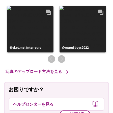
投
el.et.mel.interieurs
投
mum3boys2022
稿
稿
者
者
写真のアップロード方法を見る
お困りですか？
ヘルプセンターを見る