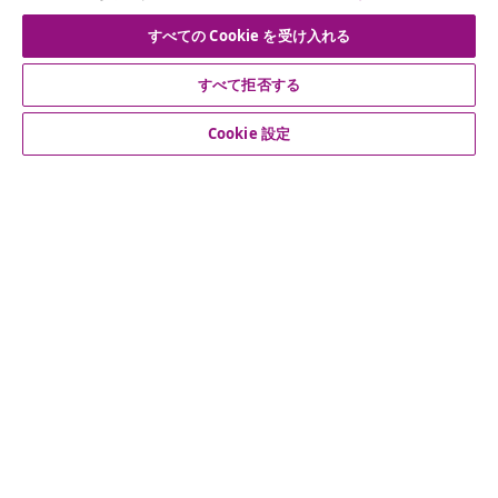
な情報や季節限定セール、新着情報を受け取りましょう。
すべての Cookie を受け入れる
公式SNSアカウント
すべて拒否する
Cookie 設定
カスタマーサポート
ビジネス・パートナーシップ
vidaXL
その他の情報
© 2008-2026 vidaXL. 当サイトは、vidaXL合同会社が運営してい