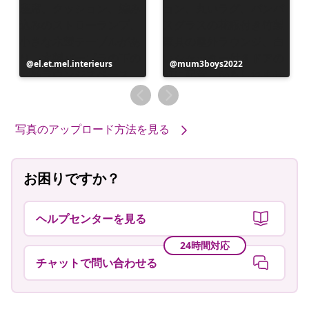
投
el.et.mel.interieurs
投
mum3boys2022
稿
稿
者
者
写真のアップロード方法を見る
お困りですか？
ヘルプセンターを見る
24時間対応
チャットで問い合わせる