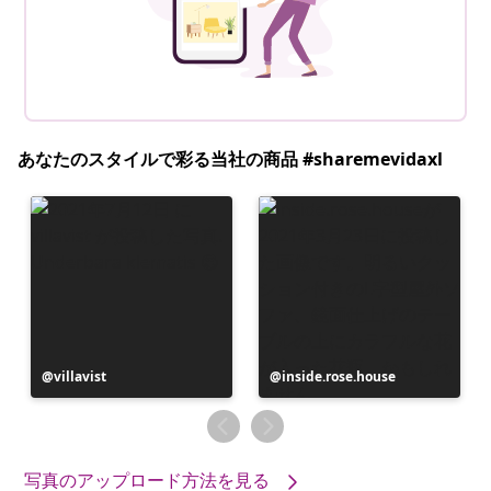
あなたのスタイルで彩る当社の商品 #sharemevidaxl
投
villavist
投
inside.rose.house
稿
稿
者
者
写真のアップロード方法を見る