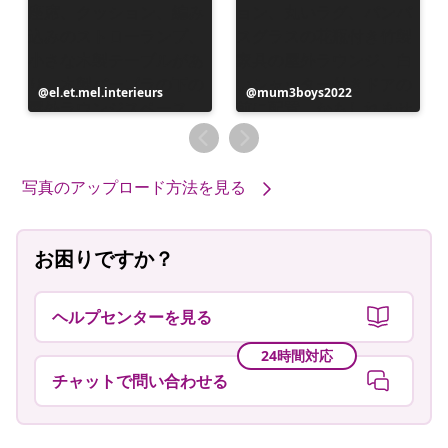
投
el.et.mel.interieurs
投
mum3boys2022
稿
稿
者
者
写真のアップロード方法を見る
お困りですか？
ヘルプセンターを見る
24時間対応
チャットで問い合わせる