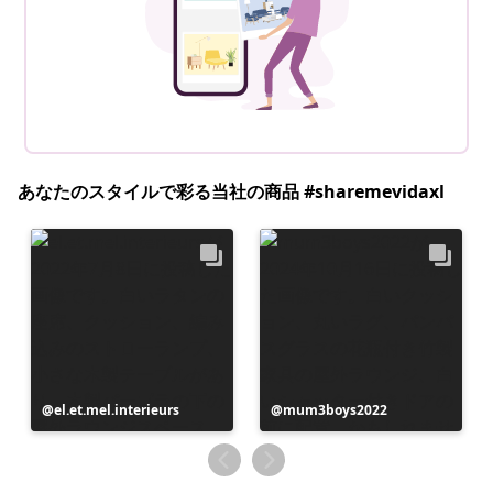
あなたのスタイルで彩る当社の商品 #sharemevidaxl
投
el.et.mel.interieurs
投
mum3boys2022
稿
稿
者
者