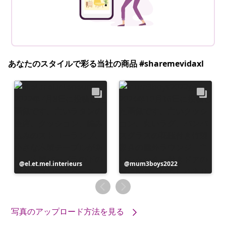
あなたのスタイルで彩る当社の商品 #sharemevidaxl
投
el.et.mel.interieurs
投
mum3boys2022
稿
稿
者
者
写真のアップロード方法を見る