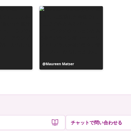
投
Maureen Matser
稿
者
チャットで問い合わせる