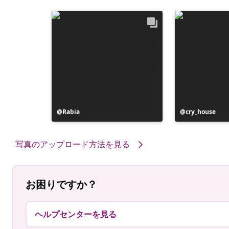
投
Rabia
投
cry_house
稿
稿
者
者
写真のアップロード方法を見る
お困りですか？
ヘルプセンターを見る