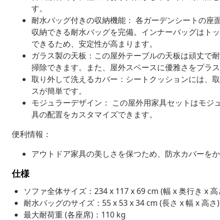
す。
耐水バッグ付きの収納機能： 各ガーデンシートの座
収納できる耐水バッグを完備。インナーバッグはトッ
できるため、安定性が高まります。
ガラス製の天板：この屋外テーブルの天板は頑丈で耐
掃除できます。また、屋外スペースに優雅さをプラス
取り外して洗えるカバー：シートクッションには、取
スが簡単です。
モジュラーデザイン： この屋外用家具セットはモジ
具の配置をカスタマイズできます。
便利情報：
アウトドア家具の美しさを保つため、防水カバーをか
仕様
ソファ全体サイズ：234 x 117 x 69 cm (幅 x 奥行き x 高
耐水バッグのサイズ：55 x 53 x 34 cm (長さ x 幅 x 高さ)
最大耐荷重 (各座席)：110 kg