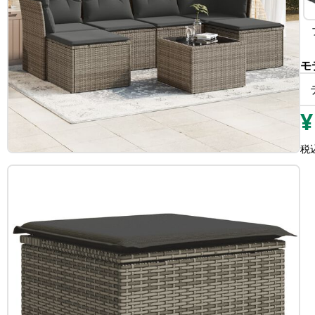
モ
¥
税