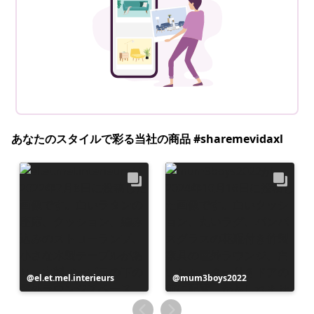
あなたのスタイルで彩る当社の商品 #sharemevidaxl
投
el.et.mel.interieurs
投
mum3boys2022
稿
稿
者
者