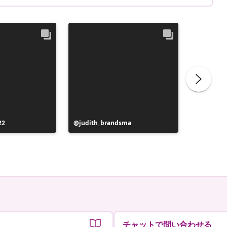
投
22
投
judith_brandsma
the_worl
稿
稿
者
者
チャットで問い合わせる