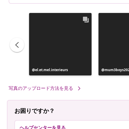
投
el.et.mel.interieurs
投
mum3boys20
稿
稿
者
者
写真のアップロード方法を見る
お困りですか？
ヘルプセンターを見る