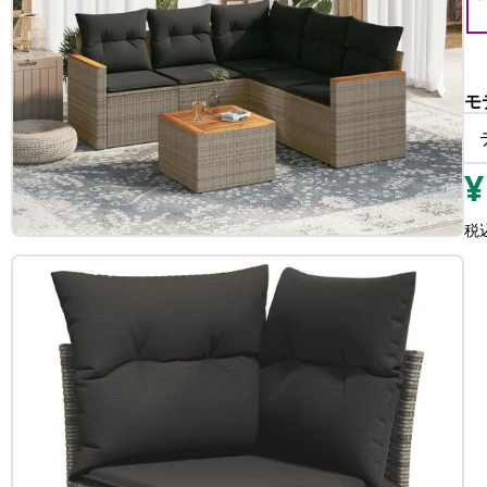
モ
¥
税