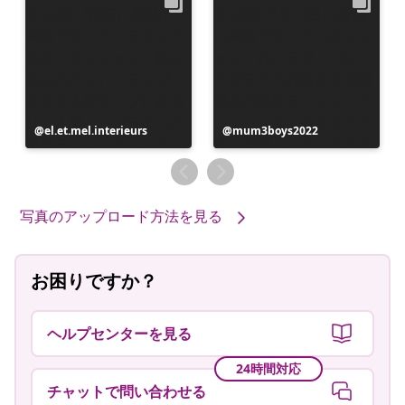
投
el.et.mel.interieurs
投
mum3boys2022
稿
稿
者
者
写真のアップロード方法を見る
お困りですか？
ヘルプセンターを見る
24時間対応
チャットで問い合わせる