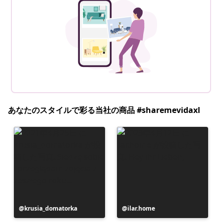
あなたのスタイルで彩る当社の商品 #sharemevidaxl
投
krusia_domatorka
投
ilar.home
稿
稿