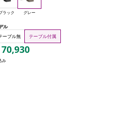
ブラック
グレー
デル
テーブル無
テーブル付属
70,930
込み