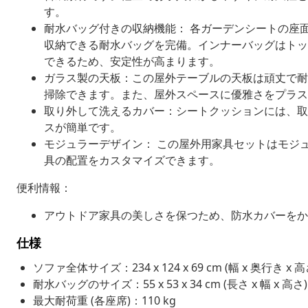
す。
耐水バッグ付きの収納機能： 各ガーデンシートの座
収納できる耐水バッグを完備。インナーバッグはトッ
できるため、安定性が高まります。
ガラス製の天板：この屋外テーブルの天板は頑丈で耐
掃除できます。また、屋外スペースに優雅さをプラス
取り外して洗えるカバー：シートクッションには、取
スが簡単です。
モジュラーデザイン： この屋外用家具セットはモジ
具の配置をカスタマイズできます。
便利情報：
アウトドア家具の美しさを保つため、防水カバーをか
仕様
ソファ全体サイズ：234 x 124 x 69 cm (幅 x 奥行き x 高
耐水バッグのサイズ：55 x 53 x 34 cm (長さ x 幅 x 高さ)
最大耐荷重 (各座席)：110 kg