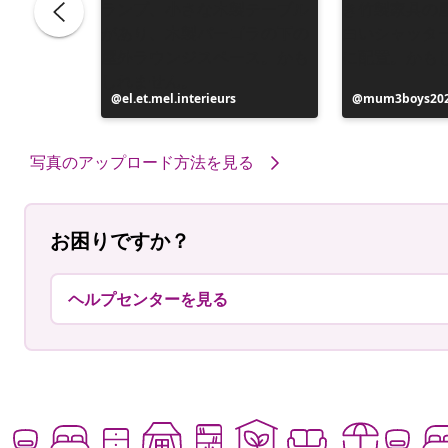
投
el.et.mel.interieurs
投
mum3boys20
稿
稿
者
者
写真のアップロード方法を見る
お困りですか？
ヘルプセンターを見る