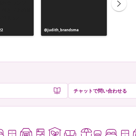
22
投
judith_brandsma
投
flickorn
稿
稿
者
者
チャットで問い合わせる