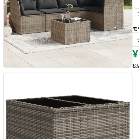
モ
¥
税