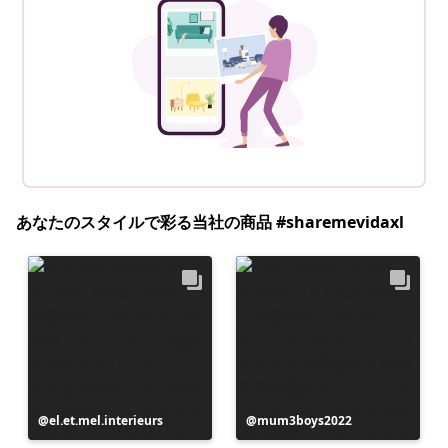
あなたのスタイルで彩る当社の商品 #sharemevidaxl
投
el.et.mel.interieurs
投
mum3boys2022
稿
稿