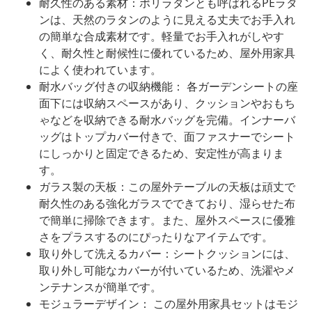
耐久性のある素材：ポリラタンとも呼ばれるPEラタ
ンは、天然のラタンのように見える丈夫でお手入れ
の簡単な合成素材です。軽量でお手入れがしやす
く、耐久性と耐候性に優れているため、屋外用家具
によく使われています。
耐水バッグ付きの収納機能： 各ガーデンシートの座
面下には収納スペースがあり、クッションやおもち
ゃなどを収納できる耐水バッグを完備。インナーバ
ッグはトップカバー付きで、面ファスナーでシート
にしっかりと固定できるため、安定性が高まりま
す。
ガラス製の天板：この屋外テーブルの天板は頑丈で
耐久性のある強化ガラスでできており、湿らせた布
で簡単に掃除できます。また、屋外スペースに優雅
さをプラスするのにぴったりなアイテムです。
取り外して洗えるカバー：シートクッションには、
取り外し可能なカバーが付いているため、洗濯やメ
ンテナンスが簡単です。
モジュラーデザイン： この屋外用家具セットはモジ