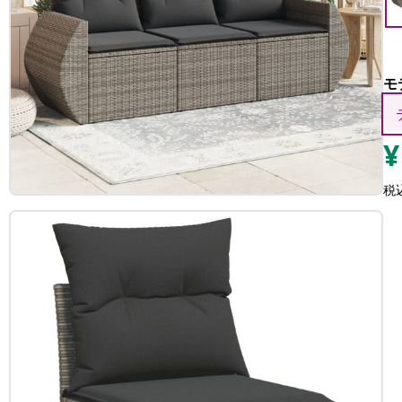
モ
¥
税