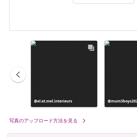
投
el.et.mel.interieurs
投
mum3boys20
稿
稿
者
者
写真のアップロード方法を見る