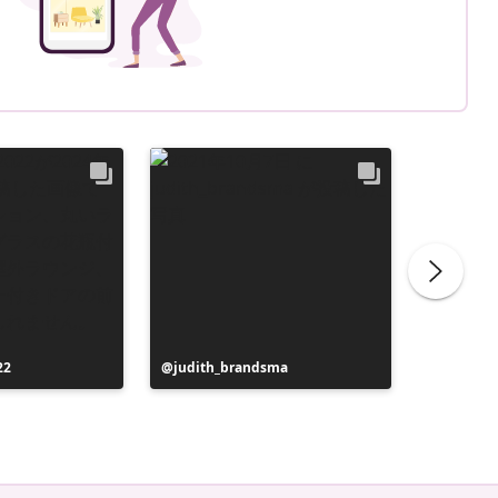
22
投
judith_brandsma
投
flickorn
稿
稿
者
者