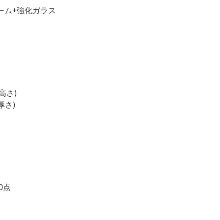
ーム+強化ガラス
 高さ)
厚さ)
0点