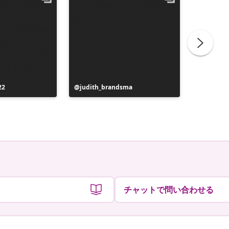
22
投
judith_brandsma
投
Sammi H
稿
稿
者
者
チャットで問い合わせる