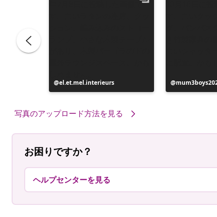
e
投
el.et.mel.interieurs
投
mum3boys20
稿
稿
者
者
写真のアップロード方法を見る
お困りですか？
ヘルプセンターを見る