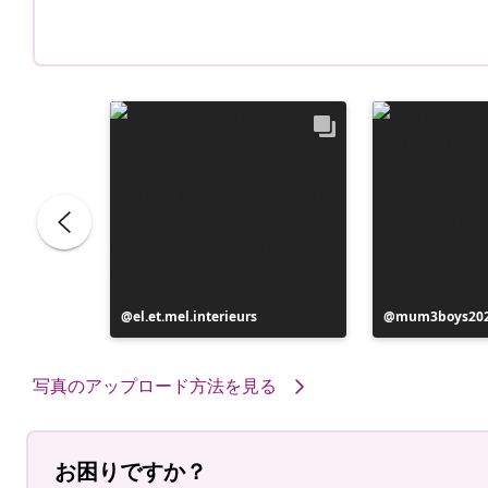
e
投
el.et.mel.interieurs
投
mum3boys20
稿
稿
者
者
写真のアップロード方法を見る
お困りですか？