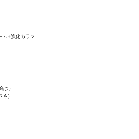
ーム+強化ガラス
 高さ)
厚さ)