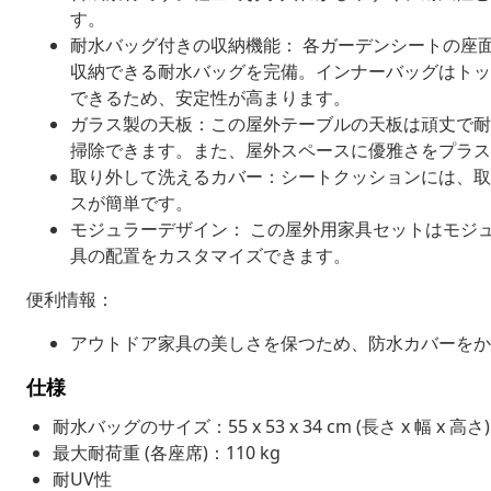
す。
耐水バッグ付きの収納機能： 各ガーデンシートの座
収納できる耐水バッグを完備。インナーバッグはトッ
できるため、安定性が高まります。
ガラス製の天板：この屋外テーブルの天板は頑丈で耐
掃除できます。また、屋外スペースに優雅さをプラス
取り外して洗えるカバー：シートクッションには、取
スが簡単です。
モジュラーデザイン： この屋外用家具セットはモジ
具の配置をカスタマイズできます。
便利情報：
アウトドア家具の美しさを保つため、防水カバーをか
仕様
耐水バッグのサイズ：55 x 53 x 34 cm (長さ x 幅 x 高さ)
最大耐荷重 (各座席)：110 kg
耐UV性