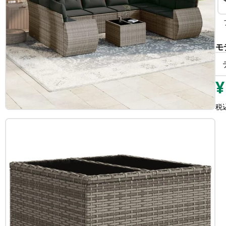
モ
¥
税