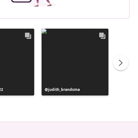
22
投
judith_brandsma
投
flickorn
稿
稿
者
者