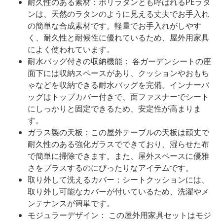
耐久性のある素材：ポリラタンとも呼ばれるPEラタ
ンは、天然のラタンのように見える丈夫でお手入れ
の簡単な合成素材です。軽量でお手入れがしやす
く、耐久性と耐候性に優れているため、屋外用家具
によく使われています。
耐水バッグ付きの収納機能： 各ガーデンシートの座
面下には収納スペースがあり、クッションやおもち
ゃなどを収納できる耐水バッグを完備。インナーバ
ッグはトップカバー付きで、面ファスナーでシート
にしっかりと固定できるため、安定性が高まりま
す。
ガラス製の天板：この屋外テーブルの天板は頑丈で
耐久性のある強化ガラスでできており、湿らせた布
で簡単に掃除できます。また、屋外スペースに優雅
さをプラスするのにぴったりなアイテムです。
取り外して洗えるカバー：シートクッションには、
取り外し可能なカバーが付いているため、洗濯やメ
ンテナンスが簡単です。
モジュラーデザイン： この屋外用家具セットはモジ