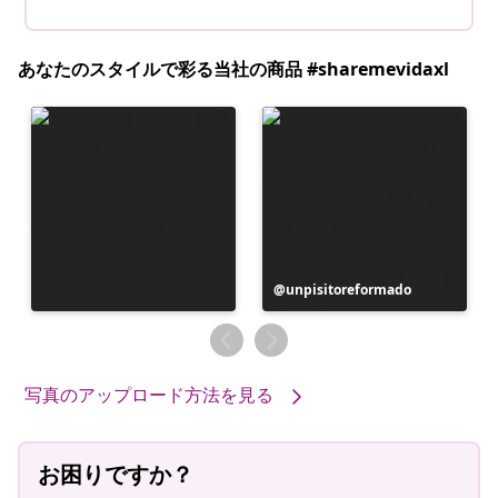
あなたのスタイルで彩る当社の商品 #sharemevidaxl
投
unpisitoreformado
稿
者
写真のアップロード方法を見る
お困りですか？