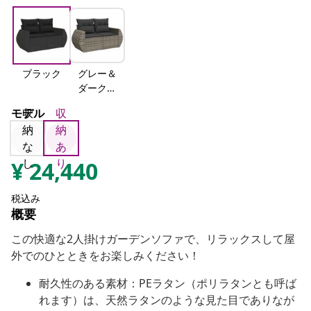
ブラック
グレー＆
ダークグ
レー
モデル
収
収
納
納
な
あ
し
り
¥
24,440
税込み
概要
この快適な2人掛けガーデンソファで、リラックスして屋
外でのひとときをお楽しみください！
耐久性のある素材：PEラタン（ポリラタンとも呼ば
れます）は、天然ラタンのような見た目でありなが