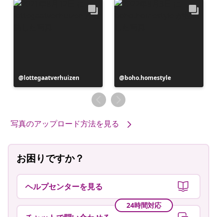
投
lottegaatverhuizen
投
boho.homestyle
稿
稿
者
者
写真のアップロード方法を見る
お困りですか？
ヘルプセンターを見る
24時間対応