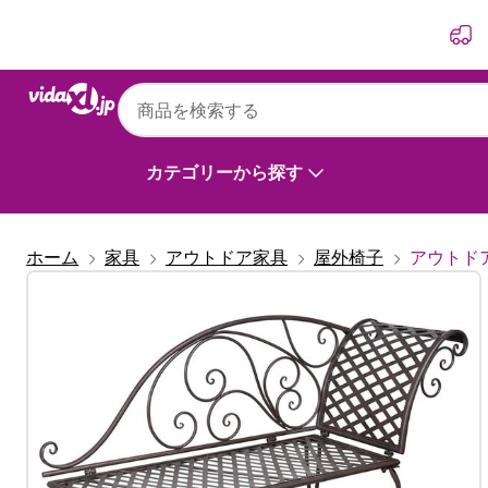
前
次
カテゴリーから探す
ホーム
家具
アウトドア家具
屋外椅子
アウトド