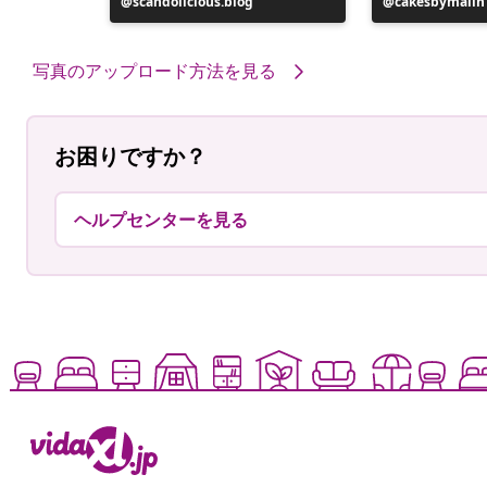
投
scandolicious.blog
投
cakesbymalin
稿
稿
者
者
写真のアップロード方法を見る
お困りですか？
ヘルプセンターを見る