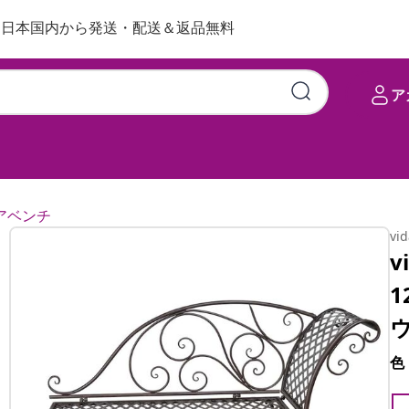
日本国内から発送・配送＆返品無料
ア
アベンチ
vi
v
1
色