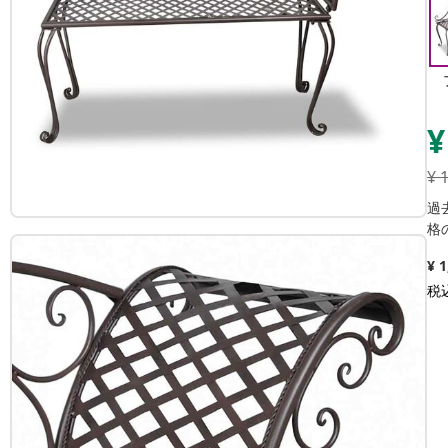
¥
¥
過
格
¥ 
税