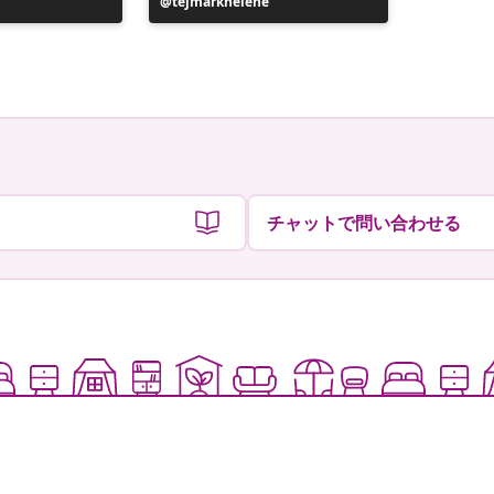
投
tejmarkhelene
投
casa.ma
稿
稿
者
者
チャットで問い合わせる