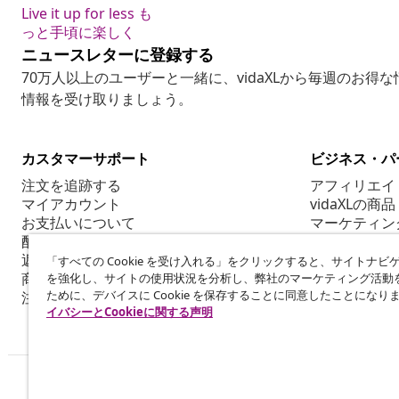
Live it up for less も
っと手頃に楽しく
ニュースレターに登録する
70万人以上のユーザーと一緒に、vidaXLから毎週のお得
情報を受け取りましょう。
カスタマーサポート
ビジネス・パ
注文を追跡する
アフィリエイ
マイアカウント
vidaXLの商品
お支払いについて
マーケティン
配送について
返品について
「すべての Cookie を受け入れる」をクリックすると、サイトナビ
商品情報
を強化し、サイトの使用状況を分析し、弊社のマーケティング活動
ために、デバイスに Cookie を保存することに同意したことになり
注文について
イバシーとCookieに関する声明