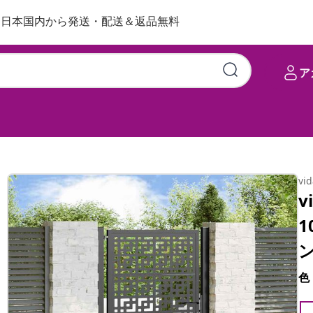
日本国内から発送・配送＆返品無料
ア
vi
v
1
色