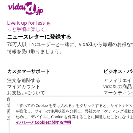
Live it up for less も
っと手頃に楽しく
ニュースレターに登録する
70万人以上のユーザーと一緒に、vidaXLから毎週のお得
情報を受け取りましょう。
カスタマーサポート
ビジネス・パ
注文を追跡する
アフィリエイ
マイアカウント
vidaXLの商品
お支払いについて
マーケティン
配送について
返品について
「すべての Cookie を受け入れる」をクリックすると、サイトナビ
商品情報
を強化し、サイトの使用状況を分析し、弊社のマーケティング活動
ために、デバイスに Cookie を保存することに同意したことになり
注文について
イバシーとCookieに関する声明