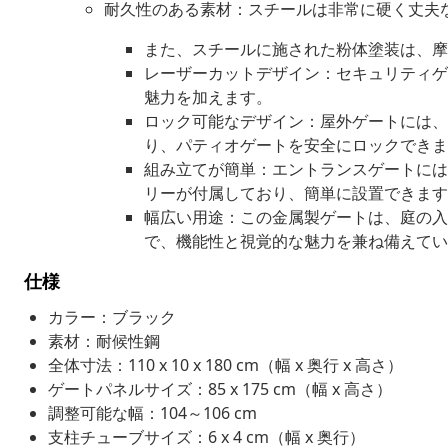
耐久性のある素材：スチールは非常に硬く丈夫
また、スチールに施された粉体塗装は、摩
レーザーカットデザイン：セキュリティゲ
魅力を加えます。
ロック可能なデザイン：屋外ゲートには、
り、パティオゲートを安全にロックできま
組み立てが簡単：エントランスゲートには
リーが付属しており、簡単に設置できます
幅広い用途：この金属製ゲートは、庭の入
で、機能性と視覚的な魅力を兼ね備えてい
仕様
カラー：ブラック
素材：耐候性鋼
全体寸法：110 x 10 x 180 cm（幅 x 奥行 x 高さ）
ゲートパネルサイズ：85 x 175 cm（幅 x 高さ）
調整可能な幅：104～106 cm
支柱チューブサイズ：6 x 4 cm（幅 x 奥行）