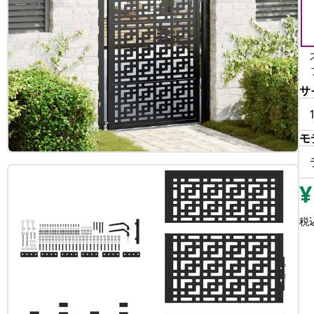
サ
モ
¥
税