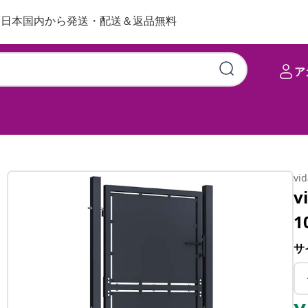
日本国内から発送・配送＆返品無料
ア
cm アンスラサイト
vi
v
1
サ