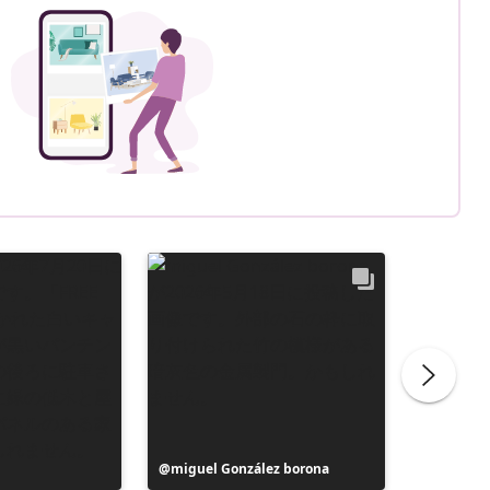
投
miguel González borona
投
Florian 
稿
稿