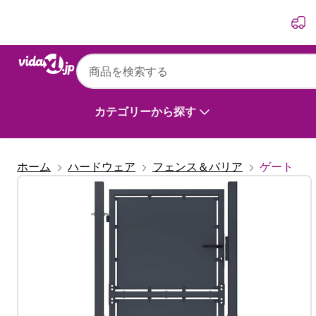
前
次
vidaXL
vidaXL ガーデンゲート スチール 100x125 
カテゴリーから探す
ホーム
ハードウェア
フェンス＆バリア
ゲート