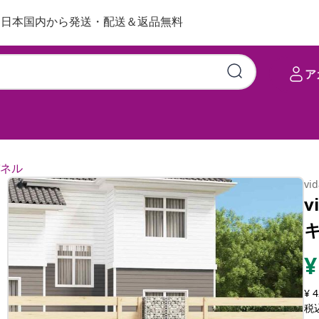
日本国内から発送・配送＆返品無料
ア
ネル
vi
v
¥
¥ 
税