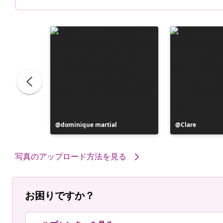
投
dominique martial
投
Clare
稿
稿
者
者
写真のアップロード方法を見る
お困りですか？