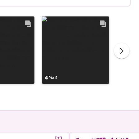
投
Pia S.
投
Clerc Je
稿
稿
者
者