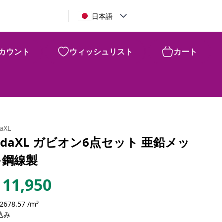
日本語
カウント
ウィッシュリスト
カート
daXL
idaXL ガビオン6点セット 亜鉛メッ
キ鋼線製
11,950
42678.57 /m³
込み