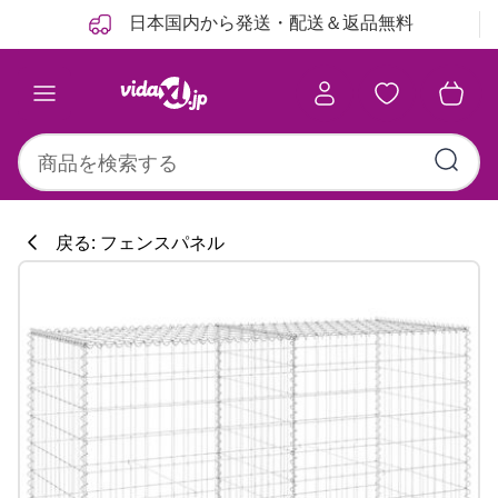
前
次
日本国内から発送・配送＆返品無料
戻る: フェンスパネル