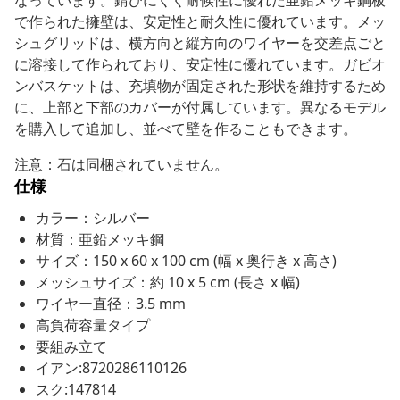
なっています。錆びにくく耐候性に優れた亜鉛メッキ鋼板
で作られた擁壁は、安定性と耐久性に優れています。メッ
シュグリッドは、横方向と縦方向のワイヤーを交差点ごと
に溶接して作られており、安定性に優れています。ガビオ
ンバスケットは、充填物が固定された形状を維持するため
に、上部と下部のカバーが付属しています。異なるモデル
を購入して追加し、並べて壁を作ることもできます。
注意：石は同梱されていません。
仕様
カラー：シルバー
材質：亜鉛メッキ鋼
サイズ：150 x 60 x 100 cm (幅 x 奥行き x 高さ)
メッシュサイズ：約 10 x 5 cm (長さ x 幅)
ワイヤー直径：3.5 mm
高負荷容量タイプ
要組み立て
イアン:8720286110126
スク:147814