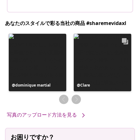
あなたのスタイルで彩る当社の商品 #sharemevidaxl
投
dominique martial
投
Clare
稿
稿
者
者
写真のアップロード方法を見る
お困りですか？