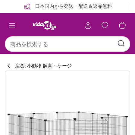
前
次
日本国内から発送・配送＆返品無料
戻る: 小動物 飼育・ケージ