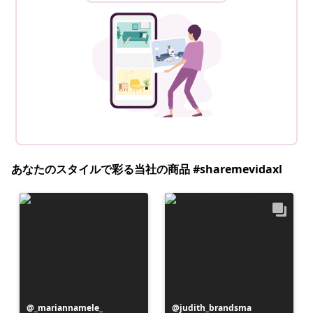
あなたのスタイルで彩る当社の商品 #sharemevidaxl
投
_mariannamele_
投
judith_brandsma