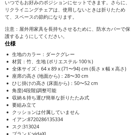
いつでもお好みのポジションにセットできます。さらに、
リクライニングチェアは、使用しないときは折りたため
て、スペースの節約になります。
注意：屋外用家具を長持ちさせるために、防水カバーで保
護するようにしてください。
仕様
生地のカラー：ダークグレー
材質：竹、生地 (ポリエステル 100％)
全体サイズ：64 x 89 x (71〜94) cm (長さ x 幅 x 高さ)
座席の高さ (地面から)：28〜30 cm
ひじ掛けの高さ (床面から)：50〜52 cm
角度(4段階)調整可能
収納＆持ち運び簡単な折りたたみ式
要組み立て
クッションは付属していません
イアン:8720286135334
スク:313024
ブランド:vidaXL