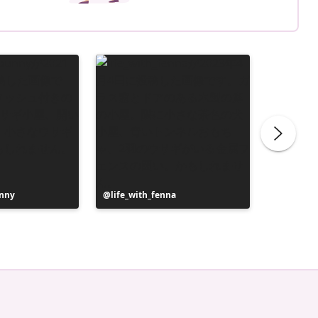
nny
投
life_with_fenna
投
Liane
稿
稿
者
者