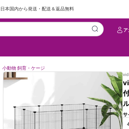
日本国内から発送・配送＆返品無料
ア
ク 105x70x70cm スチール
小動物 飼育・ケージ
vi
v
付
サ