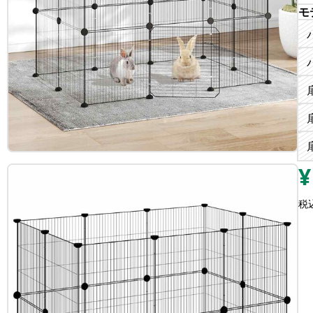
モ
¥
税