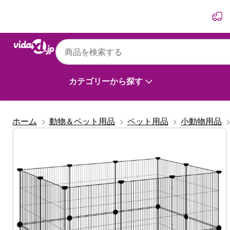
前
次
vidaXL
vidaXL ペットケージ パネル20枚 扉付き ブラッ
カテゴリーから探す
ホーム
動物＆ペット用品
ペット用品
小動物用品