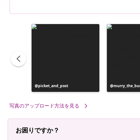
投
picket_and_post
投
murry_the_bu
稿
稿
者
者
写真のアップロード方法を見る
お困りですか？