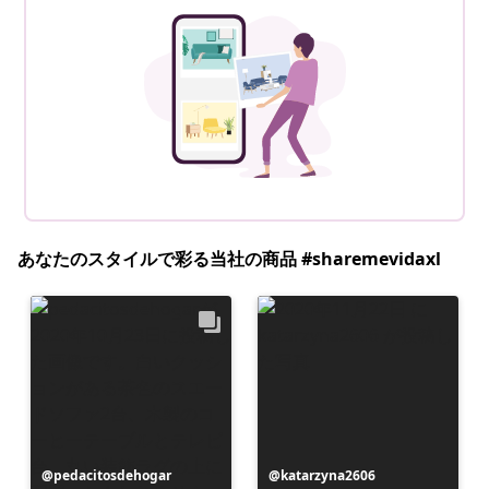
あなたのスタイルで彩る当社の商品 #sharemevidaxl
投
pedacitosdehogar
投
katarzyna2606