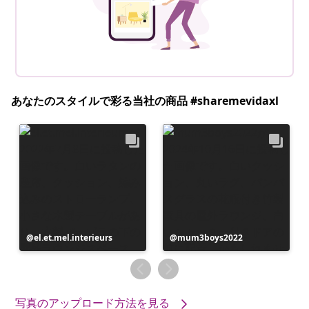
あなたのスタイルで彩る当社の商品 #sharemevidaxl
投
el.et.mel.interieurs
投
mum3boys2022
稿
稿
者
者
写真のアップロード方法を見る