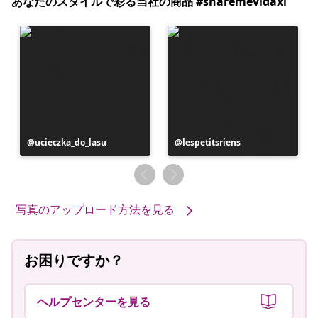
あなたのスタイルで彩る当社の商品 #sharemevidaxl
投
ucieczka_do_lasu
投
lespetitsriens
稿
稿
者
者
写真のアップロード方法を見る
お困りですか？
ヘルプセンターを見る