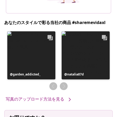
あなたのスタイルで彩る当社の商品 #sharemevidaxl
投
garden_addicted_
投
natalia87d
稿
稿
者
者
写真のアップロード方法を見る