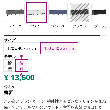
ライトグ
ホワイト
ブルーグ
ブラウン
ブラック
レー
レー
サイズ
120 x 40 x 38 cm
160 x 40 x 38 cm
モデル
車
車
輪
輪
無
付
し
き
¥
13,600
税込み
概要
この高いプランターは、機能性とモダンなデザインを兼ね
備えていて、あなたのアウトドア空間を素敵に演出しま