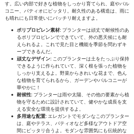
す。広い内部で好きな植物をしっかり育てられ、庭やバル
コニー、パティオにピッタリ。耐久性のある構造は、雨に
も晴れにも日常使いにバッチリ耐えますよ。
ポリプロピレン素材
: プランターは頑丈で耐候性のあ
るポリプロピレンでできていて、外の悪天候にも耐
えられるよ。これで見た目と機能を季節を問わずキ
ープできるんだ。
頑丈なデザイン
: このプランターは土をたっぷり保持
できるように作られていて、深く根を張った植物を
しっかり支えるよ。野菜からきれいな花まで、色ん
な植物を育てられるから、ガーデンやバルコニーが
華やかに！
耐候性
: プランターは雨や太陽、その他の要素から植
物を守るために設計されていて、健やかな成長を支
える安全な環境を提供するよ。
多用途な配置
: エレガントでモダンなこのプランター
は、庭やテラス、パティオなど多様なアウトドア空
間にピッタリ合うよ。モダンな雰囲気にも伝統的な