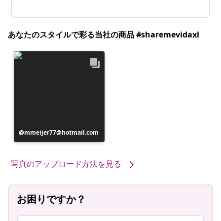
あなたのスタイルで彩る当社の商品 #sharemevidaxl
投
mmeijer77@hotmail.com
稿
者
写真のアップロード方法を見る
お困りですか？