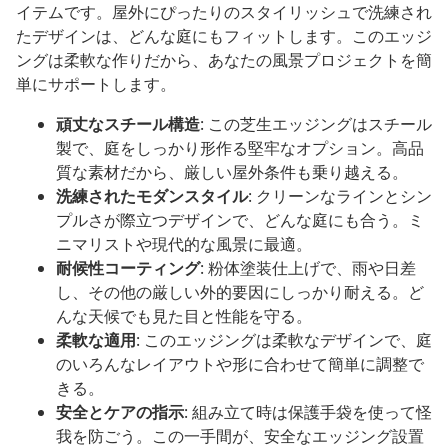
イテムです。屋外にぴったりのスタイリッシュで洗練され
たデザインは、どんな庭にもフィットします。このエッジ
ングは柔軟な作りだから、あなたの風景プロジェクトを簡
単にサポートします。
頑丈なスチール構造
: この芝生エッジングはスチール
製で、庭をしっかり形作る堅牢なオプション。高品
質な素材だから、厳しい屋外条件も乗り越える。
洗練されたモダンスタイル
: クリーンなラインとシン
プルさが際立つデザインで、どんな庭にも合う。ミ
ニマリストや現代的な風景に最適。
耐候性コーティング
: 粉体塗装仕上げで、雨や日差
し、その他の厳しい外的要因にしっかり耐える。ど
んな天候でも見た目と性能を守る。
柔軟な適用
: このエッジングは柔軟なデザインで、庭
のいろんなレイアウトや形に合わせて簡単に調整で
きる。
安全とケアの指示
: 組み立て時は保護手袋を使って怪
我を防ごう。この一手間が、安全なエッジング設置