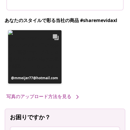
あなたのスタイルで彩る当社の商品 #sharemevidaxl
投
mmeijer77@hotmail.com
稿
者
写真のアップロード方法を見る
お困りですか？