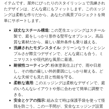
イテムです。屋外にぴったりのスタイリッシュで洗練され
たデザインは、どんな庭にもフィットします。このエッジ
ングは柔軟な作りだから、あなたの風景プロジェクトを簡
単にサポートします。
頑丈なスチール構造
: この芝生エッジングはスチール
製で、庭をしっかり形作る堅牢なオプション。高品
質な素材だから、厳しい屋外条件も乗り越える。
洗練されたモダンスタイル
: クリーンなラインとシン
プルさが際立つデザインで、どんな庭にも合う。ミ
ニマリストや現代的な風景に最適。
耐候性コーティング
: 粉体塗装仕上げで、雨や日差
し、その他の厳しい外的要因にしっかり耐える。ど
んな天候でも見た目と性能を守る。
柔軟な適用
: このエッジングは柔軟なデザインで、庭
のいろんなレイアウトや形に合わせて簡単に調整で
きる。
安全とケアの指示
: 組み立て時は保護手袋を使って怪
我を防ごう。この一手間が、安全なエッジング設置