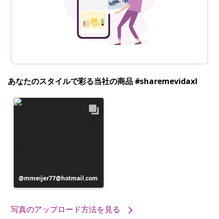
あなたのスタイルで彩る当社の商品 #sharemevidaxl
投
mmeijer77@hotmail.com
稿
者
写真のアップロード方法を見る