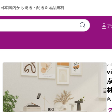
日本国内から発送・配送＆返品無料
ア
60x36x64 cm パイン無垢材
vi
v
点
材
色